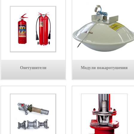
Онетушители
Модули пожаротушения