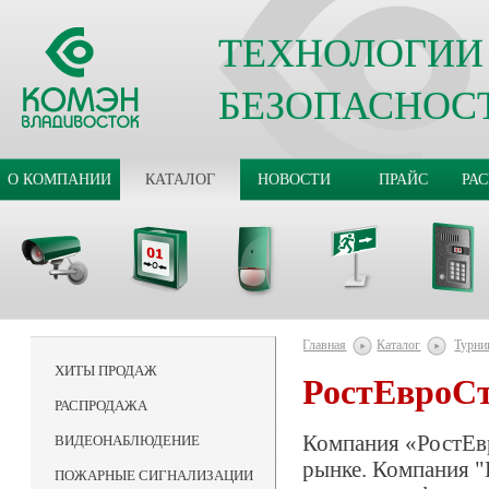
ТЕХНОЛОГИИ
БЕЗОПАСНОС
О КОМПАНИИ
КАТАЛОГ
НОВОСТИ
ПРАЙС
РА
Главная
Каталог
Турни
ХИТЫ ПРОДАЖ
РостЕвроС
РАСПРОДАЖА
Компания «РостЕвр
ВИДЕОНАБЛЮДЕНИЕ
рынке. Компания 
ПОЖАРНЫЕ СИГНАЛИЗАЦИИ