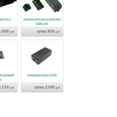
атор ВТ-Т
Комплект передачи по витой паре
КПВП-600
а 600
цена 850
руб
руб
ый пассивный
Приемопередатчик ST-VBI
ик
а 510
цена 2300
руб
руб