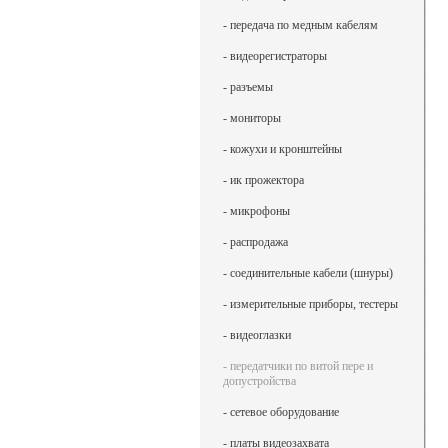
- передача по медным кабелям
- видеорегистраторы
- разъемы
- мониторы
- кожухи и кронштейны
- ик прожектора
- микрофоны
- распродажа
- соединительные кабели (шнуры)
- измерительные приборы, тестеры
- видеоглазки
- передатчики по витой пере и
допустройства
- сетевое оборудование
- платы видеозахвата