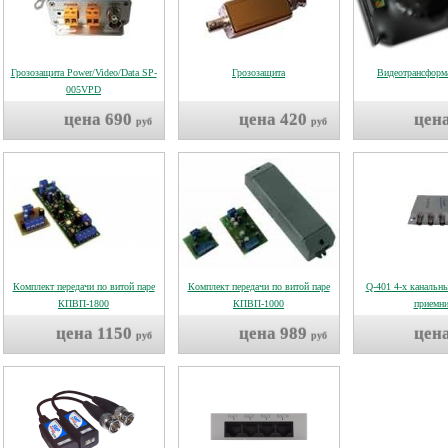
Грозозащита Power/Video/Data SP-
Грозозащита
Видеотрансформ
005VPD
цена 690
цена 420
цен
руб
руб
Комплект передачи по витой паре
Комплект передачи по витой паре
Q-401 4-х канальн
КПВП-1800
КПВП-1000
приемн
цена 1150
цена 989
цен
руб
руб