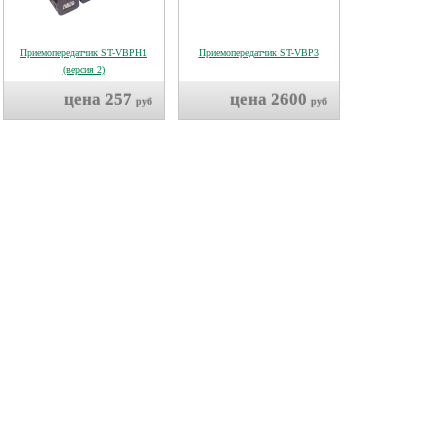
Приемопередатчик ST-VBPH1
Приемопередатчик ST-VBP3
(версия 2)
цена 257
цена 2600
руб
руб